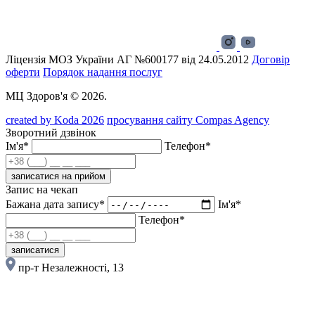
Ліцензія МОЗ України АГ №600177 від 24.05.2012
Договір
оферти
Порядок надання послуг
МЦ Здоров'я © 2026.
created by Koda 2026
просування сайту Compas Agency
Зворотний дзвінок
Ім'я*
Телефон*
записатися на прийом
Запис на чекап
Бажана дата запису*
Ім'я*
Телефон*
записатися
пр-т Незалежності, 13