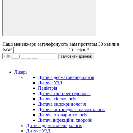
Наші менеджери зателефонують вам протягом 30 хвилин.
Iм'я*
Телефон*
замовити дзвінок
Лікарі
Дитяча дерматовенерологія
Дитяче УЗД
Педіатрія
Дитяча гастроентерологія
Дитяча гінекологія
Дитяча ендокринологія
Дитяча ортопедія і травматологія
Дитяча отоларингологія
Дитячі інфекційні хвороби
Дитяча дерматовенерологія
Дитяче УЗД