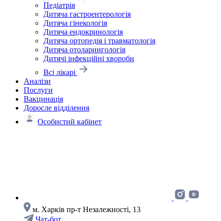
Педіатрія
Дитяча гастроентерологія
Дитяча гінекологія
Дитяча ендокринологія
Дитяча ортопедія і травматологія
Дитяча отоларингологія
Дитячі інфекційні хвороби
Всі лікарі
Аналізи
Послуги
Вакцинація
Доросле відділення
Особистий кабінет
м. Харків пр-т Незалежності, 13
Чат-бот