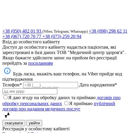
+38 (050) 402 01 93
+38 (098) 298 62 11
(Viber, Telegram, Whatsapp)
+38 (067) 720 70 77
+38 (073) 259 20 94
Вхід до особистого кабінету
Доступ до особистого кабінету надається пацієнтам, які
зареєстровані в базі даних ТОВ "Медичний центр здоров'я".
Якщо бажаєте здійснити запис на прийом без реєстрації
перейдіть за
посиланням
Будь ласка, вкажіть ваш телефон, на Viber прийде код
підтвердження
Телефон*
Дата народження*
Я даю згоду на обробку даних та приймаю
договір про
обробку персональних даних
Я приймаю
публічний
договір про надання медичних послуг
скасувати
увійти
Реєстрація у особистому кабінеті