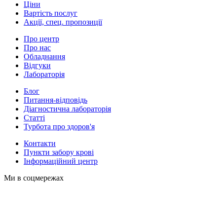
Ціни
Вартість послуг
Акції, спец. пропозиції
Про центр
Про нас
Обладнання
Відгуки
Лабораторія
Блог
Питання-відповідь
Діагностична лабораторія
Статті
Турбота про здоров'я
Контакти
Пункти забору крові
Інформаційний центр
Ми в соцмережах