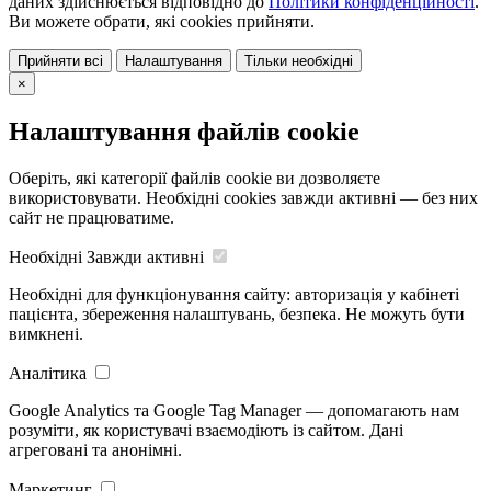
даних здійснюється відповідно до
Політики конфіденційності
.
Ви можете обрати, які cookies прийняти.
Прийняти всі
Налаштування
Тільки необхідні
×
Налаштування файлів cookie
Оберіть, які категорії файлів cookie ви дозволяєте
використовувати. Необхідні cookies завжди активні — без них
сайт не працюватиме.
Необхідні
Завжди активні
Необхідні для функціонування сайту: авторизація у кабінеті
пацієнта, збереження налаштувань, безпека. Не можуть бути
вимкнені.
Аналітика
Google Analytics та Google Tag Manager — допомагають нам
розуміти, як користувачі взаємодіють із сайтом. Дані
агреговані та анонімні.
Маркетинг