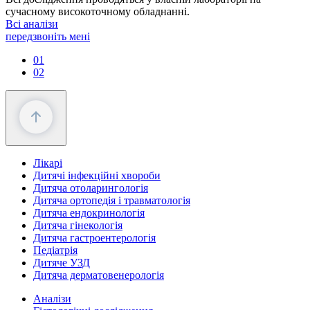
сучасному високоточному обладнанні.
Всі аналізи
передзвоніть мені
01
02
Лікарі
Дитячі інфекційні хвороби
Дитяча отоларингологія
Дитяча ортопедія і травматологія
Дитяча ендокринологія
Дитяча гінекологія
Дитяча гастроентерологія
Педіатрія
Дитяче УЗД
Дитяча дерматовенерологія
Аналізи