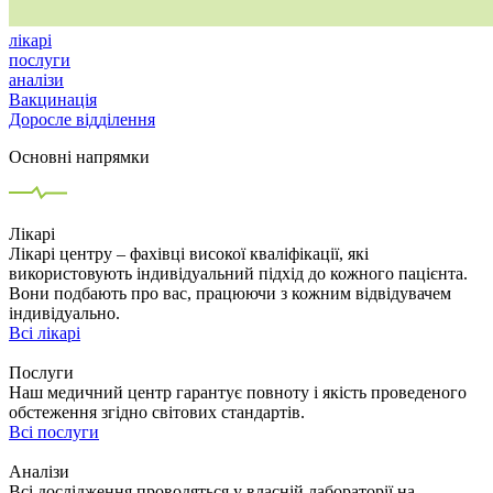
лікарі
послуги
аналізи
Вакцинація
Доросле відділення
Основні напрямки
Лікарі
Лікарі центру – фахівці високої кваліфікації, які
використовують індивідуальний підхід до кожного пацієнта.
Вони подбають про вас, працюючи з кожним відвідувачем
індивідуально.
Всі лікарі
Послуги
Наш медичний центр гарантує повноту і якість проведеного
обстеження згідно світових стандартів.
Всі послуги
Аналізи
Всі дослідження проводяться у власній лабораторії на