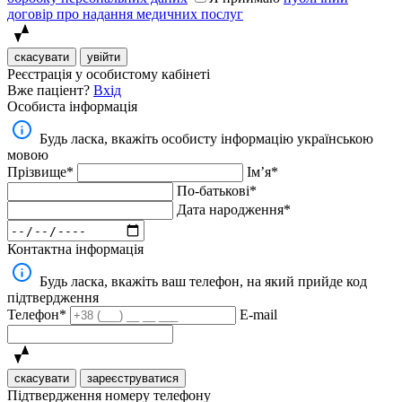
договір про надання медичних послуг
скасувати
увійти
Реєстрація у особистому кабінеті
Вже паціент?
Вхід
Особиста інформація
Будь ласка, вкажіть особисту інформацію українською
мовою
Прізвище*
Імʼя*
По-батькові*
Дата народження*
Контактна інформація
Будь ласка, вкажіть ваш телефон, на який прийде код
підтвердження
Телефон*
E-mail
скасувати
зареєструватися
Підтвердження номеру телефону