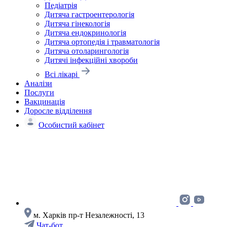
Педіатрія
Дитяча гастроентерологія
Дитяча гінекологія
Дитяча ендокринологія
Дитяча ортопедія і травматологія
Дитяча отоларингологія
Дитячі інфекційні хвороби
Всі лікарі
Аналізи
Послуги
Вакцинація
Доросле відділення
Особистий кабінет
м. Харків пр-т Незалежності, 13
Чат-бот