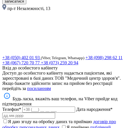
записатися
пр-т Незалежності, 13
+38 (050) 402 01 93
+38 (098) 298 62 11
(Viber, Telegram, Whatsapp)
+38 (067) 720 70 77
+38 (073) 259 20 94
Вхід до особистого кабінету
Доступ до особистого кабінету надається пацієнтам, які
зареєстровані в базі даних ТОВ "Медичний центр здоров'я".
Якщо бажаєте здійснити запис на прийом без реєстрації
перейдіть за
посиланням
Будь ласка, вкажіть ваш телефон, на Viber прийде код
підтвердження
Телефон*
Дата народження*
Я даю згоду на обробку даних та приймаю
договір про
обробку персональних даних
Я приймаю
публічний