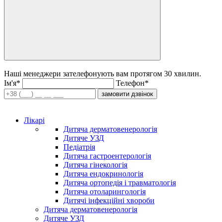
Наші менеджери зателефонують вам протягом 30 хвилин.
Iм'я*
Телефон*
замовити дзвінок
Лікарі
Дитяча дерматовенерологія
Дитяче УЗД
Педіатрія
Дитяча гастроентерологія
Дитяча гінекологія
Дитяча ендокринологія
Дитяча ортопедія і травматологія
Дитяча отоларингологія
Дитячі інфекційні хвороби
Дитяча дерматовенерологія
Дитяче УЗД