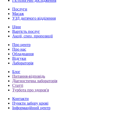
Гістологічні дослідження
Послуги
Масаж
УЗД дитячого відділення
Ціни
Вартість послуг
Акції, спец. пропозиції
Про центр
Про нас
Обладнання
Відгуки
Лабораторія
Блог
Питання-відповідь
Діагностична лабораторія
Статті
Турбота про здоров'я
Контакти
Пункти забору крові
Інформаційний центр