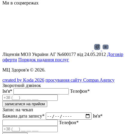
Ми в соцмережах
Ліцензія МОЗ України АГ №600177 від 24.05.2012
Договір
оферти
Порядок надання послуг
МЦ Здоров'я © 2026.
created by Koda 2026
просування сайту Compas Agency
Зворотний дзвінок
Ім'я*
Телефон*
записатися на прийом
Запис на чекап
Бажана дата запису*
Ім'я*
Телефон*